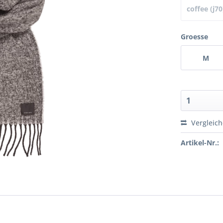
coffee (j70
Groesse
M
Vergleic
Artikel-Nr.: