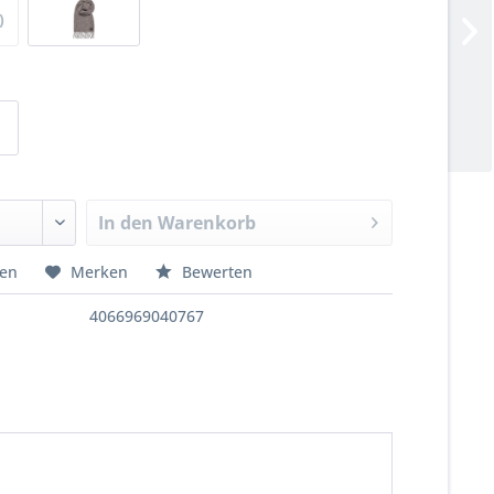
)
In den
Warenkorb
hen
Merken
Bewerten
4066969040767