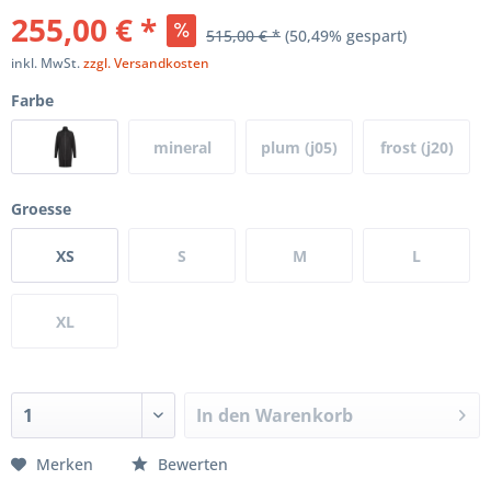
255,00 € *
515,00 € *
(50,49% gespart)
inkl. MwSt.
zzgl. Versandkosten
Farbe
mineral
plum (j05)
frost (j20)
(j60)
Groesse
XS
S
M
L
XL
In den
Warenkorb
Merken
Bewerten