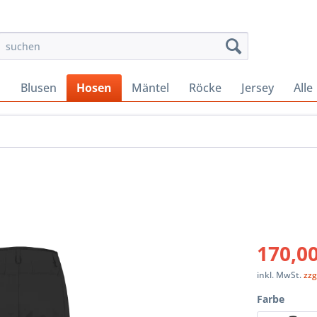
s
Blusen
Hosen
Mäntel
Röcke
Jersey
Alle
170,00
inkl. MwSt.
zzg
Farbe