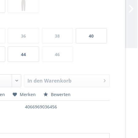
36
38
40
44
46
In den
Warenkorb
hen
Merken
Bewerten
4066969036456