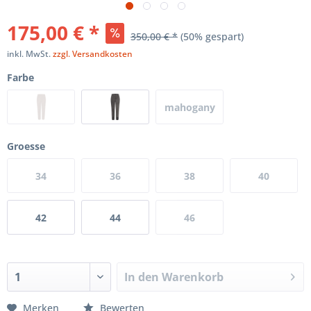
175,00 € *
350,00 € *
(50% gespart)
inkl. MwSt.
zzgl. Versandkosten
Farbe
mahogany
(j50B)
Groesse
34
36
38
40
42
44
46
In den
Warenkorb
Merken
Bewerten