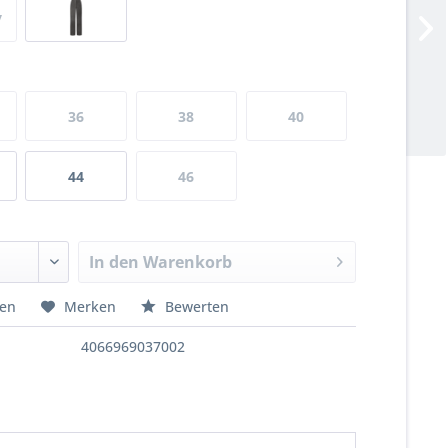
y
36
38
40
44
46
In den
Warenkorb
hen
Merken
Bewerten
4066969037002