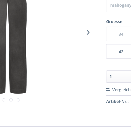
mahogan
(j50)
Groesse
34
42
Vergleic
Artikel-Nr.: