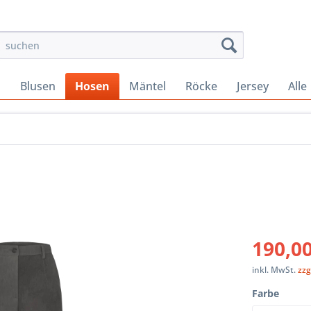
s
Blusen
Hosen
Mäntel
Röcke
Jersey
Alle
190,00
inkl. MwSt.
zzg
Farbe