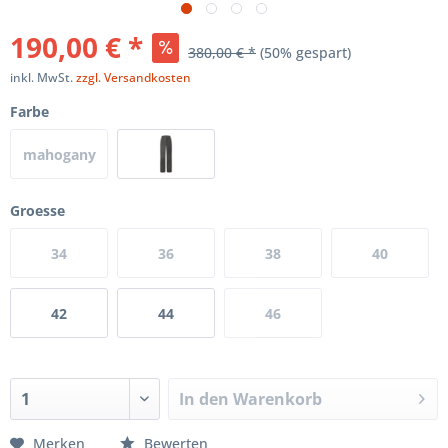
190,00 € *
380,00 € *
(50% gespart)
inkl. MwSt.
zzgl. Versandkosten
Farbe
mahogany
(j50)
Groesse
34
36
38
40
42
44
46
In den
Warenkorb
Merken
Bewerten