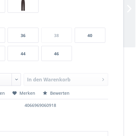
36
38
40
44
46
In den
Warenkorb
hen
Merken
Bewerten
4066969060918