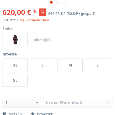
620,00 € *
890,00 € *
(30,34% gespart)
inkl. MwSt.
zzgl. Versandkosten
Farbe
plum (j05)
Groesse
XS
S
M
L
XL
In den
Warenkorb
Merken
Bewerten