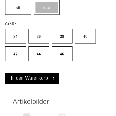
off
frost
white
(j20)
Größe
(j11)
34
36
38
40
42
44
46
In den
Warenkorb
Artikelbilder