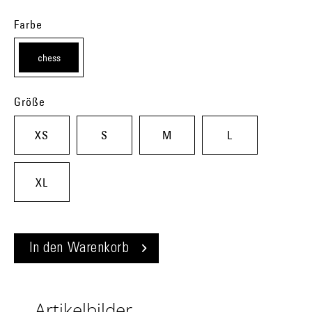
Farbe
chess
(j81)
Größe
XS
S
M
L
XL
In den
Warenkorb
Artikelbilder