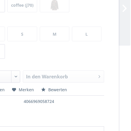
coffee (j70)
S
M
L
In den
Warenkorb
hen
Merken
Bewerten
4066969058724