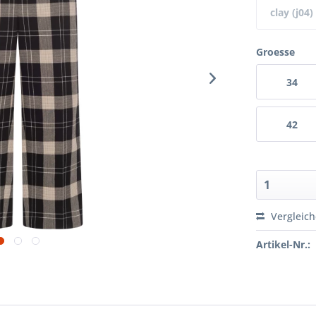
clay (j04)
Groesse
34
42
Vergleic
Artikel-Nr.: