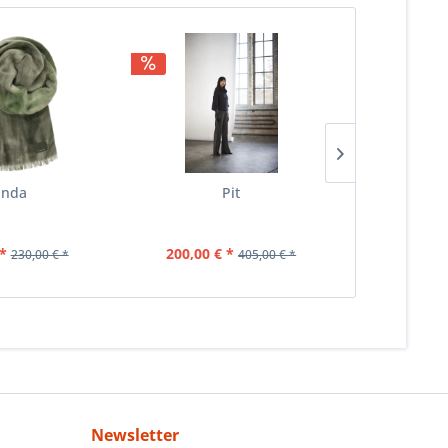
nda
Pit
P
*
200,00 € *
170,00 
230,00 € *
405,00 € *
Newsletter