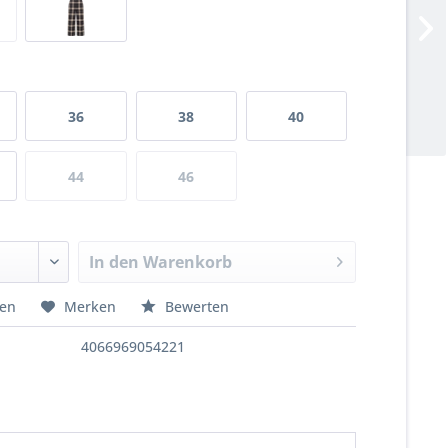
36
38
40
44
46
In den
Warenkorb
hen
Merken
Bewerten
4066969054221