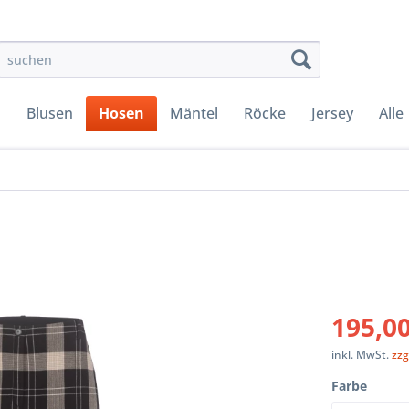
s
Blusen
Hosen
Mäntel
Röcke
Jersey
Alle
195,00
inkl. MwSt.
zzg
Farbe