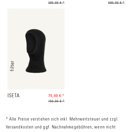
390,00 € *
690,00 € *
filter
ISETA
75,00 € *
150,00 € *
* Alle Preise verstehen sich inkl. Mehrwertsteuer und zzgl.
Versandkosten
und ggf. Nachnahmegebühren, wenn nicht